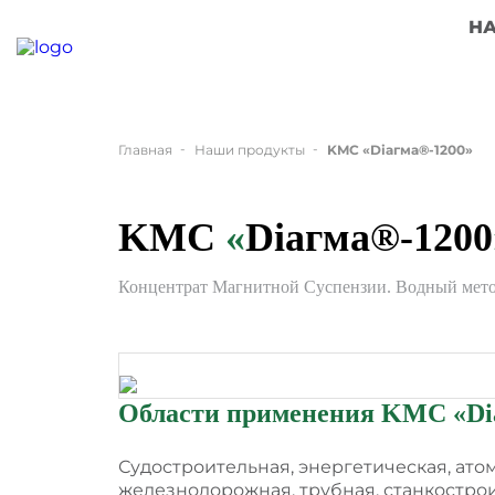
Н
Главная
Наши продукты
KMC
«
Dіагма®-1200
»
KMC
«
Dіагма®-1200
Концентрат Магнитной Суспензии. Водный мето
Области применения KMC
«
Dі
Судостроительная, энергетическая, ато
железнодорожная, трубная, станкостро