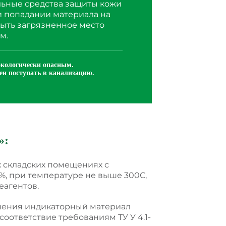
ьные средства защиты кожи
и попадании материала на
ыть загрязненное место
м.
экологически опасным.
н поступать в канализацию.
»
:
х складских помещениях с
%, при температуре не выше 300С,
еагентов.
анения индикаторный материал
оответствие требованиям ТУ У 4.1-