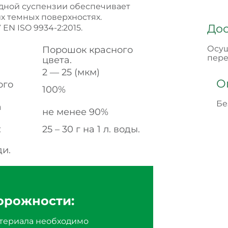
одной суспензии обеспечивает
х темных поверхностях.
Дос
EN ISO 9934-2:2015.
Осущ
Порошок красного
пере
цвета.
2 ― 25 (мкм)
О
ого
100%
Бе
а
не менее 90%
:
25 – 30 г на 1 л. воды.
ди.
орожности:
териала необходимо