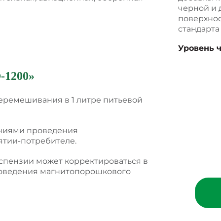
черной и 
поверхнос
стандарта 
Уровень 
-1200
»
перемешивания в 1 литре питьевой
аниями проведения
тии-потребителе.
успензии может корректироваться в
роведения магнитопорошкового