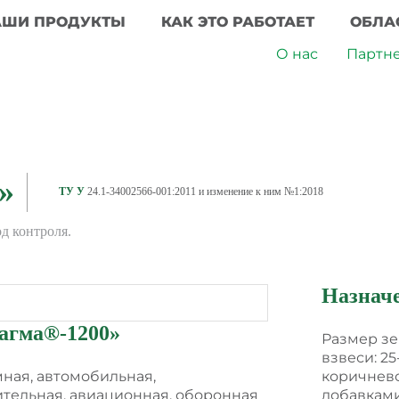
АШИ ПРОДУКТЫ
КАК ЭТО РАБОТАЕТ
ОБЛА
О нас
Партн
»
ТУ У
24.1-34002566-001:2011 и изменение к ним №1:2018
д контроля.
Назнач
агма®-1200
»
Размер зе
взвеси: 25
мная, автомобильная,
коричнево
ительная, авиационная, оборонная
добавками