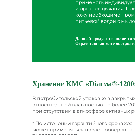
применять индивидуал
и органов дыхания. Пр
кожу необходимо пром
питьевой водой с мыло
Данный продукт не является 
Отработанный материал долже
Хранение KMC
«
Dіагма®-1200
В потребительской упаковке в закрыты
относительной влажностью не более 70
при отсутствии в атмосфере активных р
* По истечении гарантийного срока хр
может применяться после проверки на с