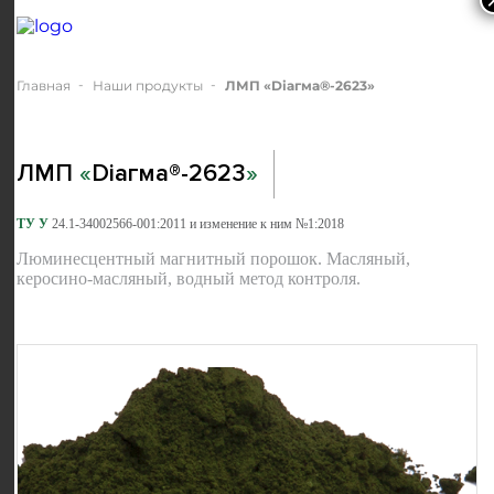
Главная
Наши продукты
ЛМП
«
Dіагма®-2623
»
ЛМП
«
Dіагма®-2623
»
ТУ У
24.1-34002566-001:2011 и изменение к ним №1:2018
Люминесцентный магнитный порошок. Масляный,
керосино-масляный, водный метод контроля.