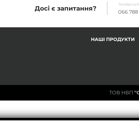
Телефонуй
Досі є запитання?
066
788
НАШІ ПРОДУКТИ
ТОВ НВП
"
я