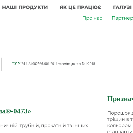
НАШІ ПРОДУКТИ
ЯК ЦЕ ПРАЦЮЄ
ГАЛУЗ
Про нас
Партнер
ТУ У
24.1-34002566-001:2011 та зміна до них №1:2018
Призна
ма®-0473
»
Порошок д
тріщин в т
ичній, трубній, прокатній та інших
кольором 
стандарту 