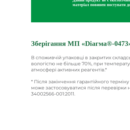
Даний продукт не є екологічн
матеріал повинен поступати до
Зберігання МП
«
Dіагма®-0473
В споживчій упаковці в закритих склад
вологістю не більше 70%, при температур
атмосфері активних реагентів.*
* Після закінчення гарантійного термін
може застосовуватися після перевірки на
34002566-001:2011.