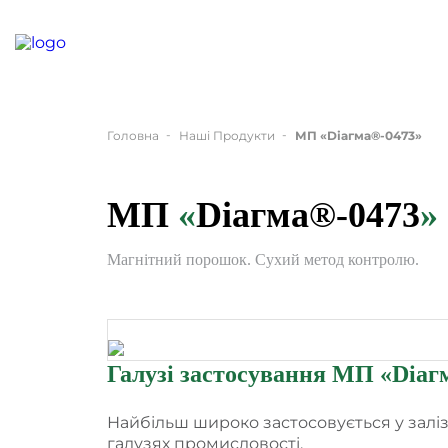
Головна
Наші Продукти
МП
«
Dіагма®-0473
»
МП
«
Dіагма®-0473
»
Магнітний порошок. Сухий метод контролю.
Галузі застосування МП
«
Dіаг
Найбільш широко застосовується у залізн
галузях промисловості.