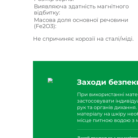
Виявляюча здатність магнітного
відбитку:
Масова доля основної речовини
(Fe2O3):
Не спричиняє корозії на сталі/міді.
Заходи безпек
При використанні мате
застосовувати індивіду
рук та органів дихання
матеріалу на шкіру не
місце питною водою з 