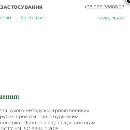
+38 066 78888 27
І ЗАСТОСУВАННЯ
ство
Контакти
НАПИШІТЬ НАМ
чення:
ля сухого методу контролю великих
рубах, прокаты і т.ін. з будь-яким
поверхні. Повністю відповідає вимогам
ДСТУ EN ISO 9934-2:2015.