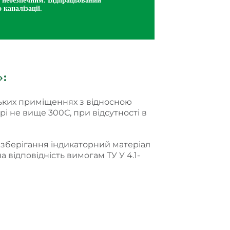
о небезпечним. Відпрацьований
 каналізації.
»
:
ських приміщеннях з відносною
і не вище 300С, при відсутності в
у зберігання індикаторний матеріал
 відповідність вимогам ТУ У 4.1-