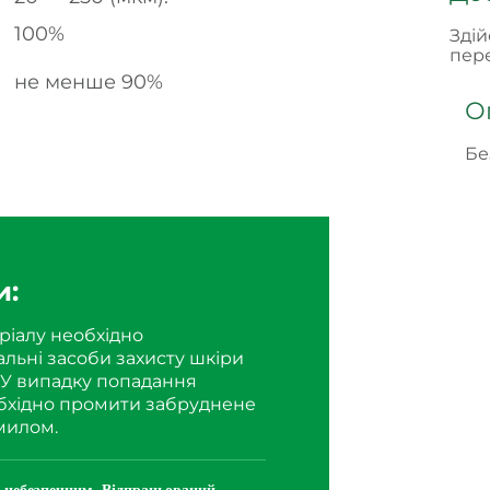
100%
Здій
пере
не менше 90%
О
Бе
и:
ріалу необхідно
альні засоби захисту шкіри
. У випадку попадання
обхідно промити забруднене
милом.