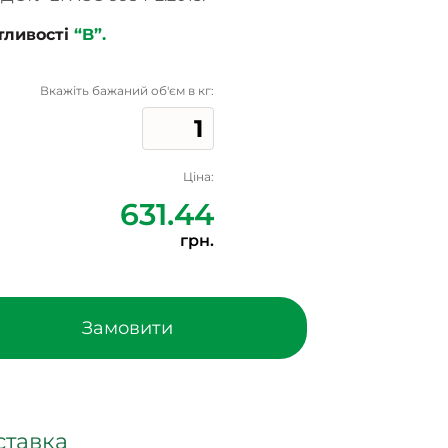
тливості
“B”.
Вкажіть бажаний об'єм в кг:
Ціна:
631.44
грн.
Замовити
ставка