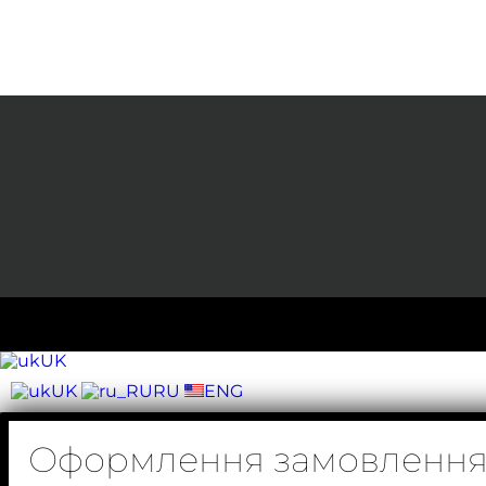
UK
UK
RU
ENG
Оформлення замовленн