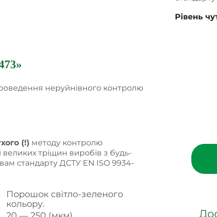
Рівень чу
473
»
проведення неруйнівного контролю
хого (!)
методу контролю
і великих тріщин виробів з будь-
вам стандарту ДСТУ EN ISO 9934-
Порошок світло-зеленого
кольору.
До
20 ― 250 (мкм).