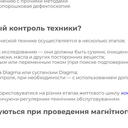
внению с прочими методами
опорошковая дефектоскопия
ый контроль техники?
еской технике осуществляется в несколько этапов:
к исследованию — они должны быть сухими, очищенны
раски, масла и других посторонних веществ;
ым или переменным током (при поиске подповерхно
 Diagma или суспензии Diagma;
нтроля, при необходимости — с использованием до
ристовуватися на різних етапах життєвого циклу
ко
кінчуючи регулярним технічним обслуговуванням.
уються при проведення магнітно