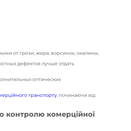
ми от грязи, жира, ворсинок, окалины,
стных дефектов лучше отдать
полнительных оптических
мерційного транспорту
, починаючи від
го контролю комерційної