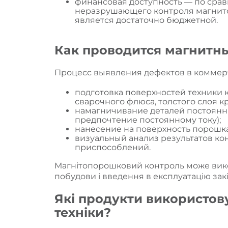
финансовая доступность — по сра
неразрушающего контроля магнит
является достаточно бюджетной.
Как проводится магнитн
Процесс выявления дефектов в коммерч
подготовка поверхностей техники 
сварочного флюса, толстого слоя к
намагничивание деталей постоянн
предпочтение постоянному току);
нанесение на поверхность порошка
визуальный анализ результатов ко
приспособлений.
Магнітопорошковий контроль може вико
побудови і введення в експлуатацію за
Які продукти використов
техніки?