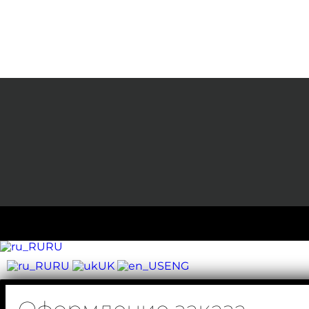
RU
RU
UK
ENG